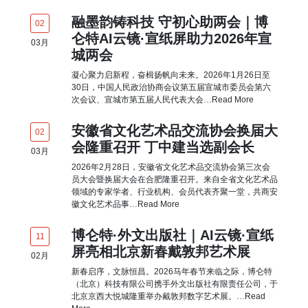
融墨韵铸科技 守初心助两会｜博
02
仑特AI云镜·宣纸屏助力2026年宣
03
月
城两会
凝心聚力启新程，奋楫扬帆向未来。2026年1月26日至
30日，中国人民政治协商会议第五届宣城市委员会第六
次会议、宣城市第五届人民代表大会…
Read More
安徽省文化艺术品交流协会换届大
02
会隆重召开 丁中建当选副会长
03
月
2026年2月28日，安徽省文化艺术品交流协会第三次会
员大会暨换届大会在合肥隆重召开。来自全省文化艺术品
领域的专家学者、行业机构、会员代表齐聚一堂，共商安
徽文化艺术品事…
Read More
博仑特·外文出版社｜AI云镜·宣纸
11
屏亮相北京新春戴敦邦艺术展
02
月
新春启序，文脉恒昌。2026马年春节来临之际，博仑特
（北京）科技有限公司携手外文出版社有限责任公司，于
北京京西大悦城隆重举办戴敦邦数字艺术展。…
Read