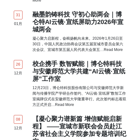
More
融墨韵铸科技 守初心助两会｜博
31
仑特AI云镜·宣纸屏助力2026年宣
01
月
城两会
凝心聚力启新程，奋楫扬帆向未来。2026年1月26日至
30日，中国人民政治协商会议第五届宣城市委员会第六
次会议、宣城市第五届人民代表大会第五…
Read More
校企携手 数智赋能｜博仑特科技
26
与安徽师范大学共建“AI云镜·宣纸
12
月
屏”工作室
12月23日，博仑特科技股份有限公司与安徽师范大学新
闻与传播学院产学研合作签约、“AI云镜·宣纸屏”数智工作
室揭牌仪式在安徽师范大学隆重举行。此次签约标志着双
方正式开启…
Read More
【凝心聚力谱新篇 增信赋能启新
08
程】 ——宣城市新联会会员赴江
12
月
苏省社会主义学院参加专题培训纪