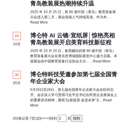
青岛教装展热潮持续升温
2025 年 10 月 25 日，第 86 届中国（青岛）教育装备展
示会进入第二天，展会现场人气持续高涨。作为本…
Read More
博仑特 AI 云镜·宣纸屏│惊艳亮相
24
青岛教装展开启美育科技新征程
10
月
2025 年 10 月 24 日，备受瞩目的第 86 届中国（青岛）
教育装备展示会在青岛世博城国际展览中心盛大启幕。本
届展会由中国教育装备行业协会主办，…
Read More
博仑特科技受邀参加第七届全国青
30
年企业家大会
05
月
5月26日至28日，第七届全国青年企业家大会在杭州召
开。会议深入学习贯彻习近平总书记在民营企业座谈会上
的重要讲话精神，聚焦“以新提质 奋进未来”主…
Read
More
共0条记录 7页
1
[2]
>>
>>|
转到
页