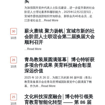
实
为加强我市党外代表人士队伍建设，进一步提升新的社会
阶层人士理论素养和履职能力，2025年12月2日至5日，
宣城市委统战部组织市知联会、新联会共40名会员，赴
江苏省社会主…
Read More
薪火赓续 聚力扬帆│宣城市新的社
30
会阶层人士联谊会第二届换届大会
10
月
顺利召开
…
Read More
青岛教装展圆满落幕│ 博仑特斩获
26
多项合作成果 美育科技融合彰显
10
月
深远价值
2025 年 10 月 26 日，为期三天的第 86 届中国（青岛）
教育装备展示会在青岛世博城国际展览中心圆满落下帷
幕。作为本…
Read More
文化科技深度融合│博仑特引领美
25
育教育智能化转型 —— 第 86 届
10
月