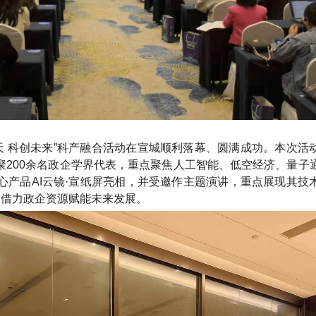
天 科创未来”科产融合活动
在宣城顺利落幕、圆满成功。本次活
聚
200余名政企学界代表，重点聚焦人工智能、低空经济、量子
心产品
AI云镜·宣纸屏亮相，并受邀作主题演讲
，
重点展现其技
，借力政企资源赋能未来发展。