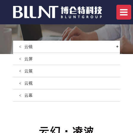
云镜
+
云屏
云展
云视
云幕