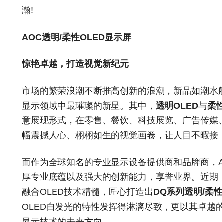
瀚!
AOC透明/柔性OLED显示屏
惊艳卓越，打造视觉新纪元
市场的繁荣浪潮不断推高创新的浪潮，新品如潮水般涌
显示领域中最璀璨的新星。其中，
透明OLED
与
柔性
意展现形式，在零售、餐饮、科技展览、广告传媒
幅震撼人心、栩栩如生的视觉画卷，让人目不暇接
而作为全球知名的专业显示设备提供商和品牌商，
厚专业底蕴以及强大的创新能力，享誉业界。近期，
融合OLED技术精髓，匠心打造出
DQ系列透明/柔性
OLED自发光的特性发挥得淋漓尽致，更以其卓越
显示技术的未来方向。