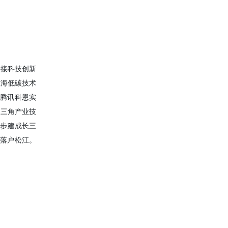
承接科技创新
上海低碳技术
及腾讯科恩实
长三角产业技
初步建成长三
将落户松江。