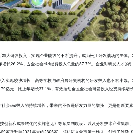
加大研发投入，实现企业能级的不断提升，成为松江研发战场的主体。2
年增长26.2%，占全社会r&d经费投入总量的87.7%。企业对研发人才的
投入实现较快增长，高等学校与政府属研究机构的研发投入也不容小觑。2
.79亿元，比上年增长37.1%，有效拉动全区全社会研发投入经费持续增
社会r&d投入的持续增长，带来的不仅是研发力量的增强，更是创新要
科技创新和成果转化的实施意见》等顶层制度设计以及分析技术产业集群
69家跃升至2021年末的2306家，成功迈入全市第一梯队，创造了逆势