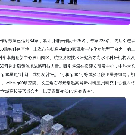
作站数量已达到64家，累计引进合作院士25名，专家225名。先后引进
的g60脑智科创基地、上海市首批启动的18家研发与转化功能型平台之一的
科学卓越创新中心辰山园区、航空测控技术研究所等高水平科研机构以
60科创走廊策源地战略科技力量。吸引陕煤在松建立研发中心，中科大
g60星链”计划，成功发射“松江”号和“g60”号等试验阶段卫星并组网，
。wiley-g60研究院、长三角石墨烯常温高导新材料应用研究中心也即
学城高校等形成合力，以要素聚变催化“科创蝶变”。