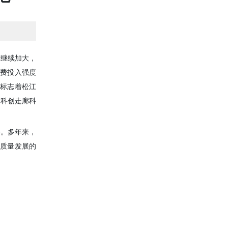
度继续加大，
d经费投入强度
这标志着松江
0科创走廊科
平。多年来，
高质量发展的