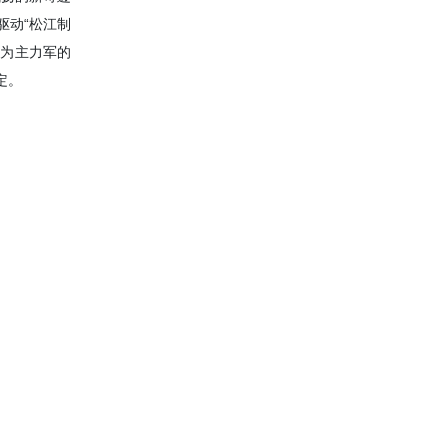
驱动“松江制
业为主力军的
定。