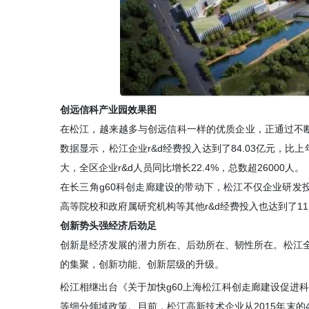
创远信科产业园效果图
在松江，越来越多与创远信科一样的优质企业，正通过不断
数据显示，松江企业r&d经费投入达到了84.03亿元，比上
大，全区企业r&d人员同比增长22.4%，总数超26000人。
在长三角g60科创走廊建设的带动下，松江不仅企业研发
高等院校和政府属研究机构等其他r&d经费投入也达到了11
创新势头强经济后劲足
创新是经济发展的潜力所在、后劲所在、韧性所在。松江全
的集聚，创新功能、创新层级的升级。
松江相继出台《关于加快g60上海松江科创走廊建设促进
等细分领域政策。目前，松江高新技术企业从2015年末的4