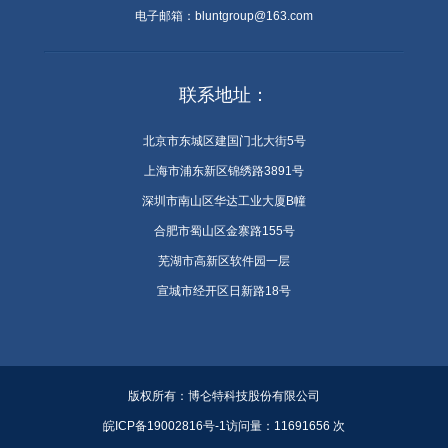
电子邮箱：bluntgroup@163.com
联系地址：
北京市东城区建国门北大街5号
上海市浦东新区锦绣路3891号
深圳市南山区华达工业大厦B幢
合肥市蜀山区金寨路155号
芜湖市高新区软件园一层
宣城市经开区日新路18号
版权所有：
博仑特科技股份有限公司
皖ICP备19002816号-1
访问量：
11691656
次