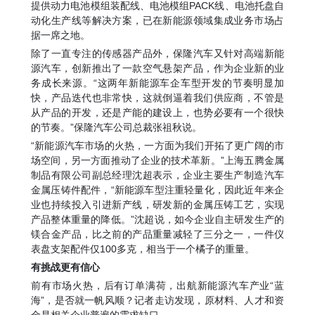
提供动力电池模组装配线、电池模组PACK线、电池托盘自
动化生产线等解决方案，已在新能源领域集成业务市场占
据一席之地。
除了一直专注的传感器产品外，保隆汽车又针对高端新能
源汽车，创新推出了一款空气悬架产品，作为企业新的业
务成长来源。“这两年新能源车企车型开发的节奏明显加
快，产品迭代也非常快，这就倒逼着我们供应商，不管是
从产品的开发，还是产能的建设上，也势必要有一个很快
的节奏。”保隆汽车公司总裁张祖秋说。
“新能源汽车市场的火热，一方面为我们开拓了更广阔的市
场空间，另一方面推动了企业的技术革新。”上海五腾金属
制品有限公司副总经理沈超表示，企业主要生产制造汽车
金属压铸件配件，“新能源车型注重轻量化，因此近年来企
业也持续投入引进新产线，研发新的金属压铸工艺，实现
产品整体重量的降低。”沈超说，如今企业自主研发生产的
镁合金产品，比之前的产品重量减轻了三分之一，一件仪
表盘支架配件仅100多克，相当于一个橘子的重量。
有挑战更有信心
前有市场火热，后有订单满荷，出航新能源汽车产业“蓝
海”，是否就一帆风顺？记者走访发现，原材料、人才和资