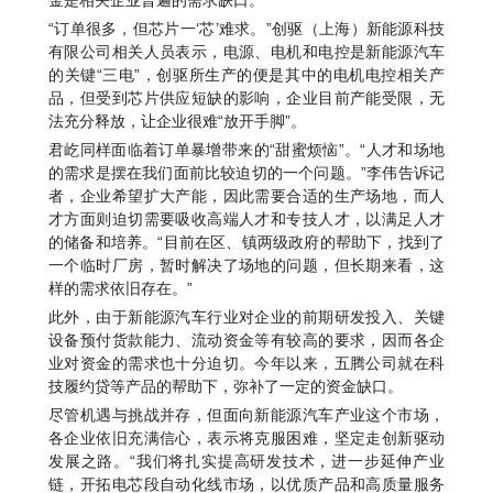
金是相关企业普遍的需求缺口。
“订单很多，但芯片一‘芯’难求。”创驱（上海）新能源科技
有限公司相关人员表示，电源、电机和电控是新能源汽车
的关键“三电”，创驱所生产的便是其中的电机电控相关产
品，但受到芯片供应短缺的影响，企业目前产能受限，无
法充分释放，让企业很难“放开手脚”。
君屹同样面临着订单暴增带来的“甜蜜烦恼”。“人才和场地
的需求是摆在我们面前比较迫切的一个问题。”李伟告诉记
者，企业希望扩大产能，因此需要合适的生产场地，而人
才方面则迫切需要吸收高端人才和专技人才，以满足人才
的储备和培养。“目前在区、镇两级政府的帮助下，找到了
一个临时厂房，暂时解决了场地的问题，但长期来看，这
样的需求依旧存在。”
此外，由于新能源汽车行业对企业的前期研发投入、关键
设备预付货款能力、流动资金等有较高的要求，因而各企
业对资金的需求也十分迫切。今年以来，五腾公司就在科
技履约贷等产品的帮助下，弥补了一定的资金缺口。
尽管机遇与挑战并存，但面向新能源汽车产业这个市场，
各企业依旧充满信心，表示将克服困难，坚定走创新驱动
发展之路。“我们将扎实提高研发技术，进一步延伸产业
链，开拓电芯段自动化线市场，以优质产品和高质量服务