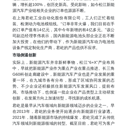
辆，增长超100%，创历史新高。受此影响，如今松江新能
源汽车产业链相关企业的订单也源源不断。
在上海君屹工业自动化股份有限公司，工人们正忙着组
装、检测动力电池模组线。“订单非常火爆，我们目前在手
的订单产值有14亿元，其中今年新增的有4亿多元。”该公
司副总经理李伟表示，国内新能源电池头部企业正在不断
加大投资，在他们的带动下，作为新能源汽车动力电池包
设备产线定制化生产商，君屹的产品也供不应求。
市场倒逼创新
实际上，新能源汽车并非新鲜事物，松江“6+X”产业布局
中，早就把新能源产业作为重点产业在重点推进。长三角
G60科创走廊建设中，新能源汽车产业也是产业发展的重
要一环，在九城市各有分布，形成了区域协同发展的态
势。不少企业还积极抓住新能源汽车发展风口，提前布
局。市场推动下，也倒逼一批企业在产品类型上主动研发
创新，在发展方向上加速转型，寻找新的成长机遇。
君屹是最早从汽车领域向新能源领域迈步的企业之一。早
在2013年，君屹的业务便开始逐步向新能源行业渗透。
2021年，随着新能源市场的持续爆发，君屹完成了从传统
汽车领域到新能源领域的转型。截至目前，君屹可为客户