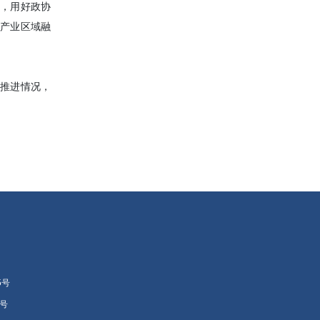
节，用好政协
与产业区域融
的推进情况，
5号
号