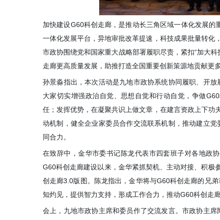
加快建设G60科创走廊，是推动长三角区域一体化发展的重
一体化发展平台，异地审批改革提速，科技成果批量转化，
市政协围绕党和国家重大战略部署履职尽责，紧扣“加大科
走廊更高质量发展，助推打造全国重要创新策源地贡献更
孙景淼指出，本次活动是九地市政协系统协同履职、开放
大家切实增强政治自觉、思想自觉和行动自觉，争做G6
任；发挥优势，在凝聚共识上做文章，在建言资政上下功夫
动机制，健全企业家委员合作交流联系机制，推动建立党
同合力。
在致辞中，金华市委书记陈龙代表市四套班子对各地政协
G60科创走廊建设以来，金华紧抓契机、主动对接、积极参
创走廊3.0版图。陈龙指出，金华将与G60科创走廊的
知灼见，提供智力支持，形成工作合力，推动G60科创走
会上，九地市政协主席和委员作了交流发言。市政协主席