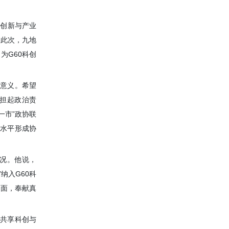
造创新与产业
。此次，九地
为G60科创
要意义。希望
位担起政治责
一市”政协联
高水平形成协
况。他说，
纳入G60科
方面，奉献真
，共享科创与