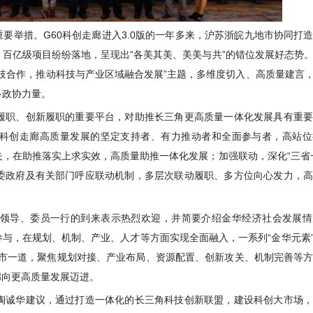
要举措。G60科创走廊进入3.0版的一年多来，沪苏浙皖九地市协同打
百亿级项目纷纷落地，呈现出“各美其美、美美与共”的错位发展好态势
技合作，推动科技与产业区域融合发展”主题，多维度切入、高质量建言，
多政协力量。
履职、创新履职的重要平台，对助推长三角更高质量一体化发展具有重
0科创走廊高质量发展的坚定支持者、有力推动者和全面参与者，高站
，在助推落实上求实效，高质量助推一体化发展；加强联动，深化“三省
委政府及有关部门呼应联动机制，多层次联动履职、多方位向心发力，
领导、委员一行的到来表示热烈欢迎，并简要介绍金华经济社会发展情
与，在规划、机制、产业、人才等方面实现全面融入，一系列“金华元素”
兄弟市一道，聚焦规划对接、产业布局、资源配置、创新攻关、机制完善等
廊向更高质量发展迈进。
陶诚华建议，通过打造一体化的长三角科技创新联盟，建设科创大市场