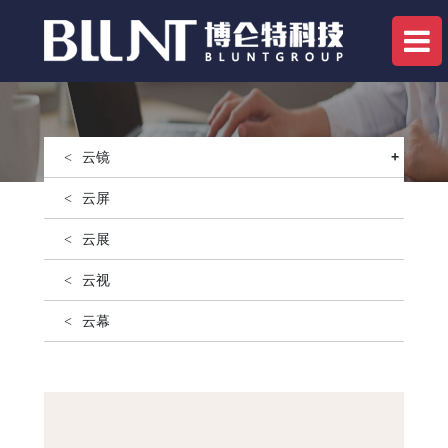
云镜
+
云屏
云展
云视
云幕